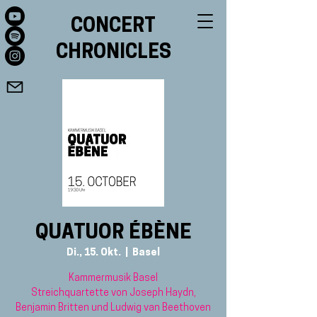
CONCERT
CHRONICLES
QUATUOR ÉBÈNE
Di., 15. Okt.
  |  
Basel
Kammermusik Basel
Streichquartette von Joseph Haydn,
Benjamin Britten und Ludwig van Beethoven