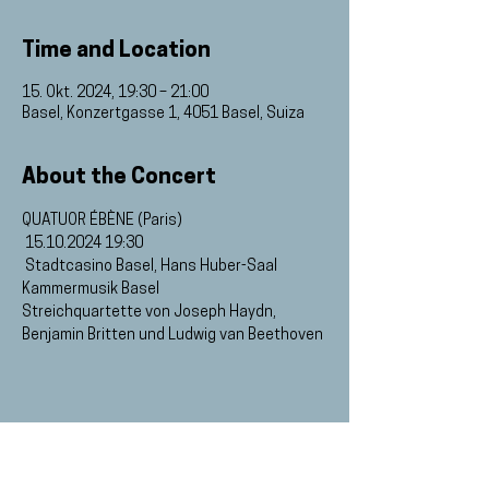
Time and Location
15. Okt. 2024, 19:30 – 21:00
Basel, Konzertgasse 1, 4051 Basel, Suiza
About the Concert
QUATUOR ÉBÈNE (Paris)
 15.10.2024 19:30
 Stadtcasino Basel, Hans Huber-Saal
Kammermusik Basel
Streichquartette von Joseph Haydn, 
Benjamin Britten und Ludwig van Beethoven
Web designed by