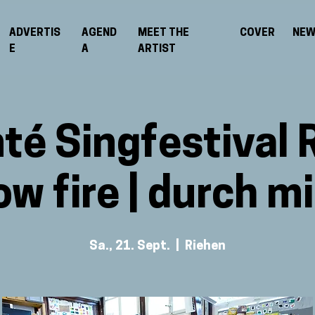
ADVERTIS
AGEND
MEET THE
COVER
NE
E
A
ARTIST
té Singfestival R
ow fire | durch m
Sa., 21. Sept.
  |  
Riehen