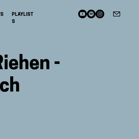
WS
PLAYLIST
S
iehen -
ich