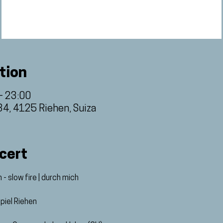
tion
– 23:00
34, 4125 Riehen, Suiza
cert
- slow fire | durch mich
piel Riehen