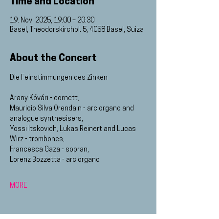
Time and Location
19. Nov. 2025, 19:00 – 20:30
Basel, Theodorskirchpl. 5, 4058 Basel, Suiza
About the Concert
Die Feinstimmungen des Zinken
Arany Kővári - cornett, 
Mauricio Silva Orendain - arciorgano and 
analogue synthesisers, 
Yossi Itskovich, Lukas Reinert and Lucas 
Wirz - trombones, 
Francesca Gaza - sopran, 
Lorenz Bozzetta - arciorgano
MORE